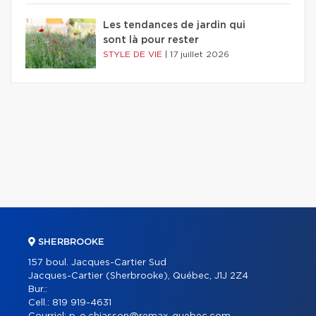
Les tendances de jardin qui
sont là pour rester
STYLE DE VIE
|
17 juillet 2026
SHERBROOKE
157 boul. Jacques-Cartier Sud
Jacques-Cartier (Sherbrooke), Québec, J1J 2Z4
Bur.:
Cell.:
819 919-4631