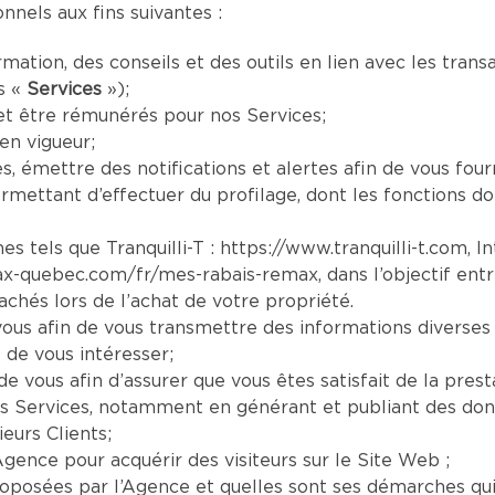
nels aux fins suivantes :
mation, des conseils et des outils en lien avec les tran
s «
Services
»);
et être rémunérés pour nos Services;
en vigueur;
es, émettre des notifications et alertes afin de vous four
mettant d’effectuer du profilage, dont les fonctions doi
es tels que Tranquilli-T :
https://www.tranquilli-t.com
, I
ax-quebec.com/fr/mes-rabais-remax
, dans l’objectif ent
chés lors de l’achat de votre propriété.
us afin de vous transmettre des informations diverses 
 de vous intéresser;
e vous afin d’assurer que vous êtes satisfait de la prest
s Services, notamment en générant et publiant des donn
eurs Clients;
Agence pour acquérir des visiteurs sur le Site Web ;
oposées par l’Agence et quelles sont ses démarches qui s