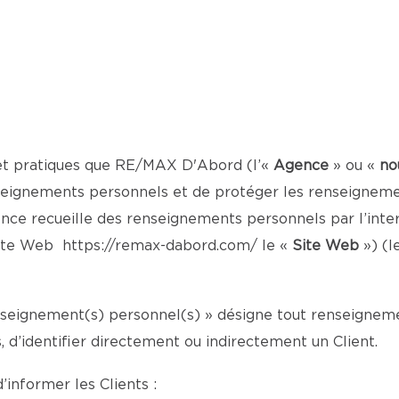
 et pratiques que RE/MAX D'Abord (l’«
Agence
» ou «
no
seignements personnels et de protéger les renseignement
ce recueille des renseignements personnels par l’inter
 site Web
https://remax-dabord.com/
le «
Site Web
») (l
enseignement(s) personnel(s) » désigne tout renseignemen
d’identifier directement ou indirectement un Client.
’informer les Clients :