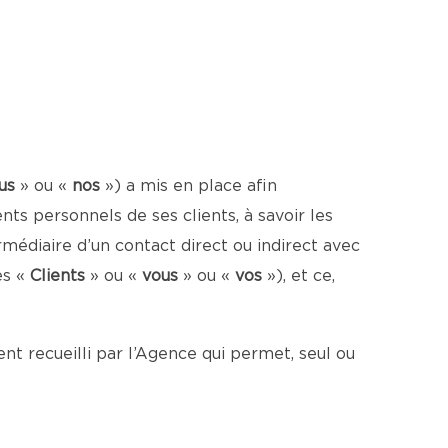
us
» ou «
nos
») a mis en place afin
s personnels de ses clients, à savoir les
médiaire d’un contact direct ou indirect avec
es «
Clients
» ou «
vous
» ou «
vos
»), et ce,
t recueilli par l’Agence qui permet, seul ou