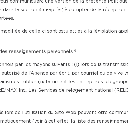
e vous communiquera une version de la présente Politiqu
nis dans la section 4 ci-après) à compter de la réception
rtées.
modifiée de celle-ci sont assujetties à la législation ap
e des renseignements personnels ?
nels par les moyens suivants : (i) lors de la transmiss
torisé de l’Agence par écrit, par courriel ou de vive vo
rganismes publics (notamment les entreprises du groupe
E/MAX inc., Les Services de relogement national (REL
lors de l’utilisation du Site Web peuvent être commun
omatiquement (voir à cet effet, la liste des renseigne